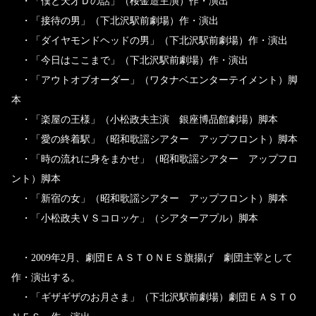
・「僕と天才Ｄの話」（桜金造主演）作・演出
・「接待の男」（下北沢駅前劇場）作・演出
・「ダイヤモンドヘッドの男」（下北沢駅前劇場）作・演出
・「今日はここまで」（下北沢駅前劇場）作・演出
・「アウトオブオーダー」（ワタナベエンターテイメント）脚
本
・「楽屋の王様」（小松政夫主演 銀座博品館劇場）脚本
・「愛の終着駅」（昭和歌謡シアター アップフロント）脚本
・「時の流れに身をまかせ」（昭和歌謡シアター アップフロ
ント）脚本
・「新宿の女」（昭和歌謡シアター アップフロント）脚本
・「小松政夫ＶＳコロッケ」（シアターアプル）脚本
・2009年2月、劇団ＥＡＳＴＯＮＥＳ旗揚げ 劇団主宰として
作・演出する。
・「ギザギザのお月さま」（下北沢駅前劇場）劇団ＥＡＳＴＯ