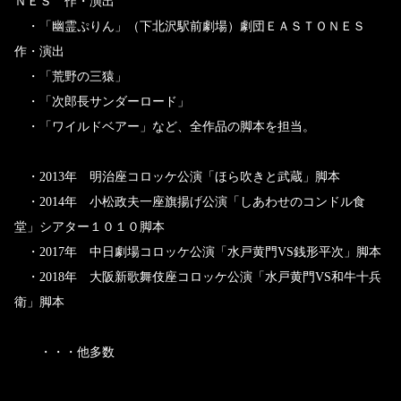
ＮＥＳ 作・演出
・「幽霊ぷりん」（下北沢駅前劇場）劇団ＥＡＳＴＯＮＥＳ
作・演出
・「荒野の三猿」
・「次郎長サンダーロード」
・「ワイルドベアー」など、全作品の脚本を担当。
・2013年 明治座コロッケ公演「ほら吹きと武蔵」脚本
・2014年 小松政夫一座旗揚げ公演「しあわせのコンドル食
堂」シアター１０１０脚本
・2017年 中日劇場コロッケ公演「水戸黄門VS銭形平次」脚本
・2018年 大阪新歌舞伎座コロッケ公演「水戸黄門VS和牛十兵
衛」脚本
・・・他多数